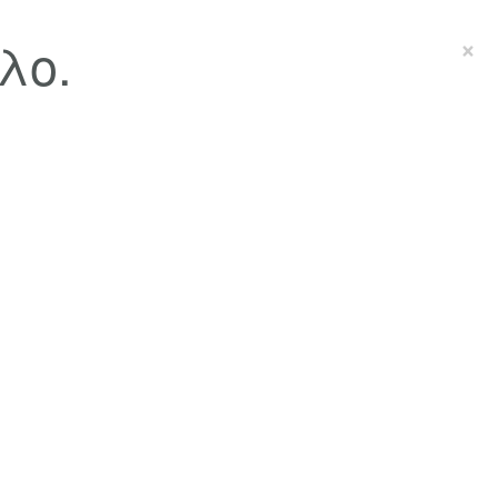
λο.
×