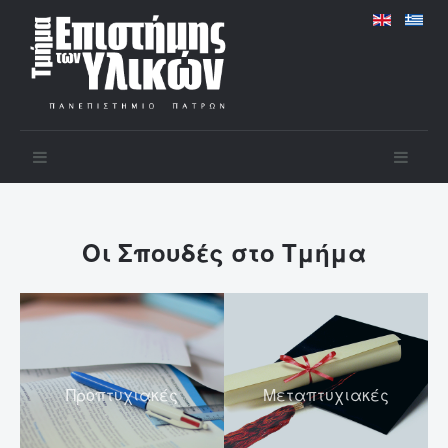
Οι Σπουδές στο Τμήμα
Προπτυχιακές
Μεταπτυχιακές